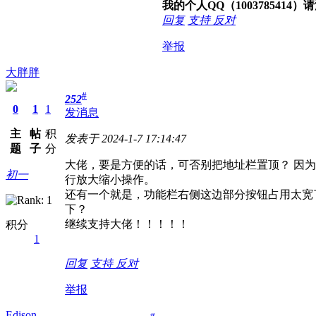
我的个人QQ（100378541
回复
支持
反对
举报
大胖胖
#
252
0
1
1
发消息
主
帖
积
发表于 2024-1-7 17:14:47
题
子
分
大佬，要是方便的话，可否别把地址栏置顶？ 因
初一
行放大缩小操作。
还有一个就是，功能栏右侧这边部分按钮占用太宽
下？
继续支持大佬！！！！！
积分
1
回复
支持
反对
举报
Edison