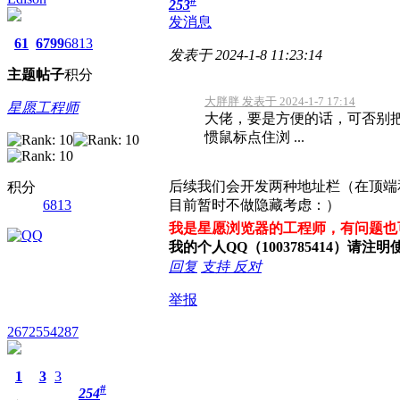
#
253
发消息
61
6799
6813
发表于 2024-1-8 11:23:14
主题
帖子
积分
大胖胖 发表于 2024-1-7 17:14
星愿工程师
大佬，要是方便的话，可否别
惯鼠标点住浏 ...
后续我们会开发两种地址栏（在顶端
积分
6813
目前暂时不做隐藏考虑：）
我是星愿浏览器的工程师，有问题也
我的个人QQ（1003785414）请
回复
支持
反对
举报
2672554287
1
3
3
#
254