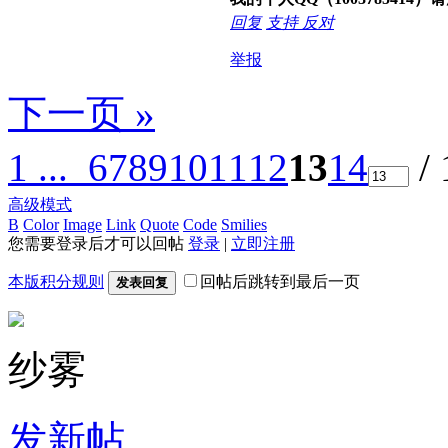
回复
支持
反对
举报
下一页 »
1 ...
6
7
8
9
10
11
12
13
14
/
高级模式
B
Color
Image
Link
Quote
Code
Smilies
您需要登录后才可以回帖
登录
|
立即注册
本版积分规则
回帖后跳转到最后一页
发表回复
纱雾
发新帖