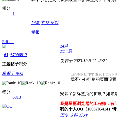
积分
1
回复
支持
反对
举报
Edison
#
247
发消息
61
6799
6813
发表于 2023-10-9 11:48:21
主题
帖子
积分
星愿工程师
山间明月照椰羊 发表于 2023-10-9
我不小心把别的页面设置
积分
安装了新标签页的扩展？如果
6813
我是星愿浏览器的工程师，有
我的个人QQ（100378541
回复
支持
反对