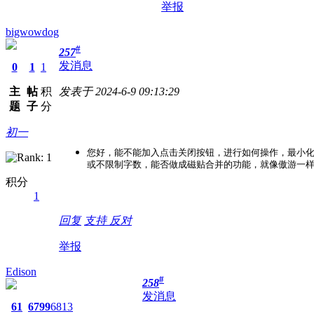
举报
bigwowdog
#
257
发消息
0
1
1
主
帖
积
发表于 2024-6-9 09:13:29
题
子
分
初一
您好，能不能加入点击关闭按钮，进行如何操作，最小
或不限制字数，能否做成磁贴合并的功能，就像傲游一
积分
1
回复
支持
反对
举报
Edison
#
258
发消息
61
6799
6813