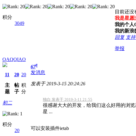
目前还没
积分
我是星愿
3049
我的个人QQ
我的新浪
回复
支
举报
QAQQIAO
#
67
发消息
11
20
20
发表于 2019-3-15 20:24:26
主
帖
积
题
子
分
独白 发表于 2019-3-11 21:55
初二
很感谢大大的开发，给我们这么好用的浏览
星 ...
积分
可以安装插件ietab
20