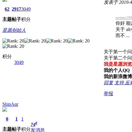
发表于 2019-4-
62
2917
3049
weimo199
主题
帖子
积分
你好 
关于 a
星愿创始人
而不 ...
关于第一个问
积分
关于第二个问
3049
我是星愿浏览
我的个人QQ （
我的新浪微博
回复
支持
反
举报
ShinAqr
0
1
1
#
74
主题
帖子
积分
发消息