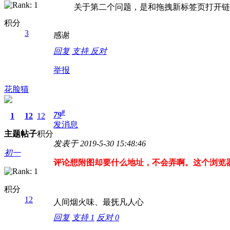
关于第二个问题，是和拖拽新标签页打开链接
积分
3
感谢
回复
支持
反对
举报
花脸猫
#
79
1
12
12
发消息
主题
帖子
积分
发表于 2019-5-30 15:48:46
初一
评论想附图却要什么地址，不会弄啊。这个浏览器
积分
12
人间烟火味、最抚凡人心
回复
支持
1
反对
0