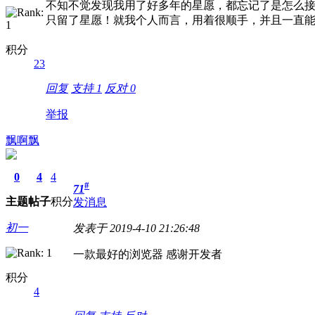
不知不觉发现我用了好多年的星愿，都忘记了是怎么
只留了星愿！就我个人而言，用着很顺手，并且一直
积分
23
回复
支持
1
反对
0
举报
飘啊飘
0
4
4
#
71
主题
帖子
积分
发消息
初一
发表于 2019-4-10 21:26:48
一款最好的浏览器 感谢开发者
积分
4