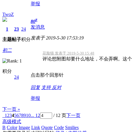
举报
TwoZ
#
80
发消息
1
23
24
发表于 2019-5-30 17:53:19
主题
帖子
积分
初二
花脸猫 发表于 2019-5-30 15:48
评论想附图却要什么地址，不会弄啊。这个浏览
积分
点击那个回形针
24
回复
支持
反对
举报
下一页 »
1
2
3
4
5
6
7
8
9
10
... 12
/ 12 页
下一页
高级模式
B
Color
Image
Link
Quote
Code
Smilies