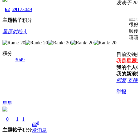
发表于 2019
62
2917
3049
wang
主题
帖子
积分
很
顺
星愿创始人
嘻
积分
目前没钱招
3049
我是星愿
我的个人QQ
我的新浪
回复
支
举报
星星
0
1
1
#
62
主题
帖子
积分
发消息