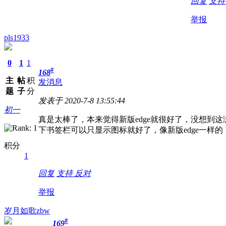
回复
支
举报
pls1933
0
1
1
#
168
主
帖
积
发消息
题
子
分
发表于 2020-7-8 13:55:44
初一
真是太棒了，本来觉得新版edge就很好了，没想到
下书签栏可以只显示图标就好了，像新版edge一样的
积分
1
回复
支持
反对
举报
岁月如歌zbw
#
169