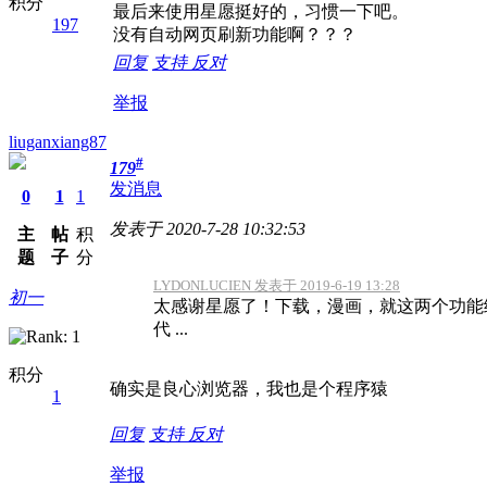
积分
最后来使用星愿挺好的，习惯一下吧。
197
没有自动网页刷新功能啊？？？
回复
支持
反对
举报
liuganxiang87
#
179
发消息
0
1
1
发表于 2020-7-28 10:32:53
主
帖
积
题
子
分
LYDONLUCIEN 发表于 2019-6-19 13:28
初一
太感谢星愿了！下载，漫画，就这两个功能
代 ...
积分
确实是良心浏览器，我也是个程序猿
1
回复
支持
反对
举报