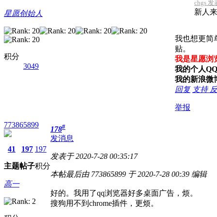
chgs 发
新人来
星愿创始人
我也想更简
贴。
积分
我是星愿浏
3049
我的个人QQ 
我的新浪微
回复
支持
举报
773865899
#
178
发消息
41
197
197
发表于 2020-7-28 00:35:17
主题
帖子
积分
本帖最后由 773865899 于 2020-7-28 00:39 编辑
高一
好的。我用了qq浏览器好多桌面广告，烦。
搜狗用不到chrome插件，更烦。