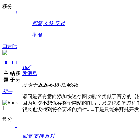
积分
3
回复
支持
反对
举报
口古咕
0
1
1
#
163
主
帖
积
发消息
题
子
分
发表于 2020-6-18 01:46:46
初一
请问是否有意向添加快速存图功能？类似于百分的【快速
因为每次不想保存整个网站的图片，只是说浏览过程
很久也没找到符合要求的插件......于是只能来拜托开
积分
1
回复
支持
反对