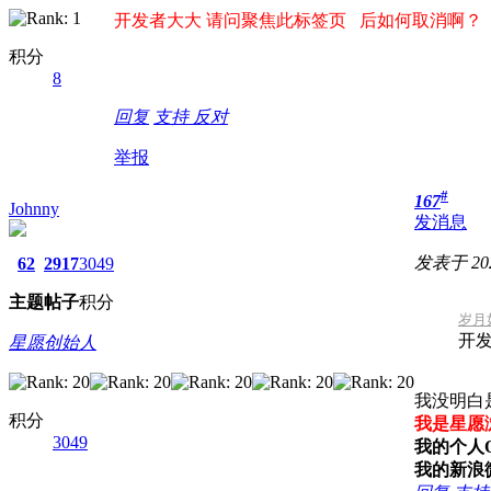
开发者大大 请问聚焦此标签页 后如何取消啊？
积分
8
回复
支持
反对
举报
#
167
Johnny
发消息
发表于 2020
62
2917
3049
主题
帖子
积分
岁月如
开
星愿创始人
我没明白
积分
我是星愿
3049
我的个人QQ
我的新浪