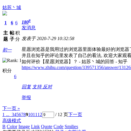
姑苏丶城
#
180
1
6
6
发消息
主
帖
积
发表于 2020-7-29 10:32:58
题
子
分
星愿浏览器是我用过的浏览器里面体验最好的浏览器了 
初一
并且在知乎的评论里发表了自己的看法, 欢迎大家观看
如何评价【星愿浏览器】？ - 姑苏丶城的回答 - 知乎
https://www.zhihu.com/question/339571356/answer/1312
积分
6
回复
支持
反对
举报
下一页 »
1 ...
3
4
5
6
7
8
9
10
11
12
/ 12 页
下一页
高级模式
B
Color
Image
Link
Quote
Code
Smilies