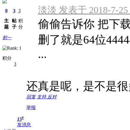
淡淡 发表于 2018-7-25 
0
3
3
偷偷告诉你 把下
主
帖
积
题
子
分
删了就是64位444
初一
...
积分
3
还真是呢，是不是很
回复
支持
反对
举报
#
15
发消息