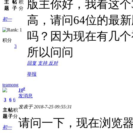
版主你好，我看这个
主
帖
积
题
子
分
高，请问64位的最新版本
初一
吗？因为现在有几个
积分
3
所以问问
回复
支持
反对
举报
teamong
#
10
发消息
3
6
6
发表于 2018-7-25 09:55:31
主
帖
积
题
子
分
请问一下，现在浏览
初一