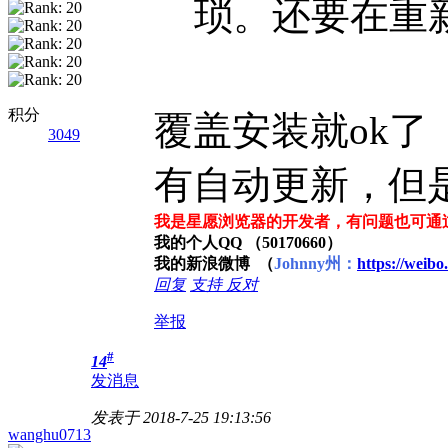
琐。还要在重新
积分
覆盖安装就ok了
3049
有自动更新，但
我是星愿浏览器的开发者，有问题也可通
我的个人QQ （50170660）
我的新浪微博 （
Johnny州：
https://weib
回复
支持
反对
举报
#
14
发消息
发表于 2018-7-25 19:13:56
wanghu0713