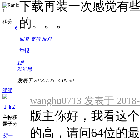
下载再装一次感觉有
的。。。
积分
6
回复
支持
反对
举报
#
11
发消息
发表于 2018-7-25 14:00:30
淡淡
wanghu0713 发表于 2018-7
1
6
7
版主你好，我看这个
主
帖
积
题
子
分
的高，请问64位的最新版
初一