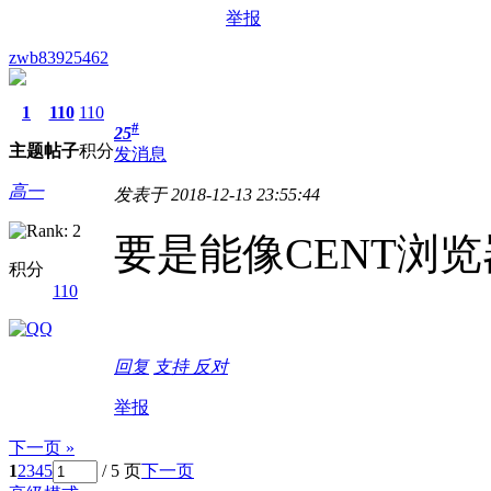
举报
zwb83925462
1
110
110
#
25
主题
帖子
积分
发消息
高一
发表于 2018-12-13 23:55:44
要是能像CENT浏览
积分
110
回复
支持
反对
举报
下一页 »
1
2
3
4
5
/ 5 页
下一页