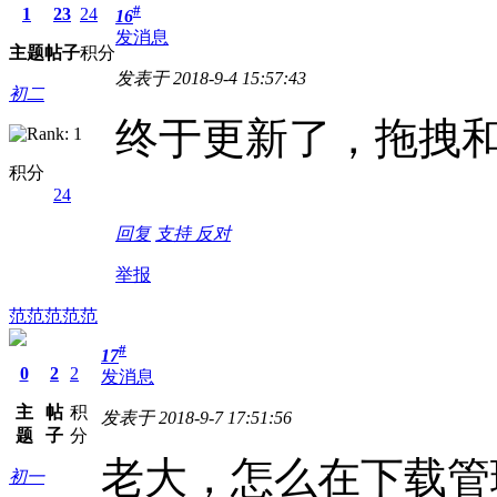
#
1
23
24
16
发消息
主题
帖子
积分
发表于 2018-9-4 15:57:43
初二
终于更新了，拖拽
积分
24
回复
支持
反对
举报
范范范范范
#
17
0
2
2
发消息
主
帖
积
发表于 2018-9-7 17:51:56
题
子
分
老大，怎么在下载管
初一