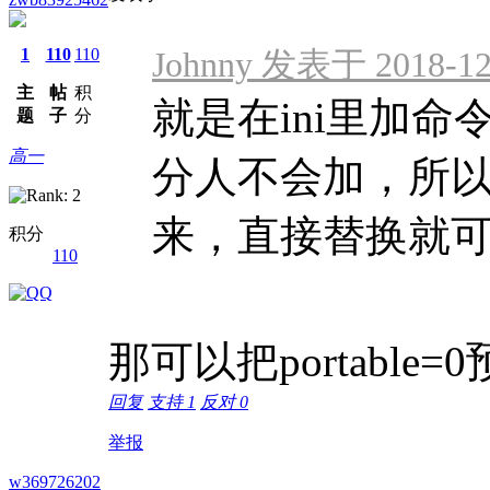
1
110
110
Johnny 发表于 2018-12-
主
帖
积
就是在ini里加命令啊
题
子
分
高一
分人不会加，所
来，直接替换就可 .
积分
110
那可以把portabl
回复
支持
1
反对
0
举报
w369726202