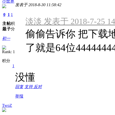
小世界
发表于 2018-8-30 11:58:42
0
1
1
淡淡 发表于 2018-7-25 14
主
帖
积
题
子
分
偷偷告诉你 把下载
初一
了就是64位4444444
积分
1
没懂
回复
支持
反对
举报
TwoZ