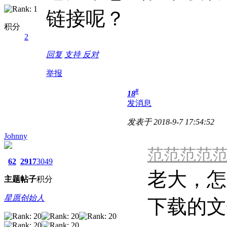
链接呢？
积分
2
回复
支持
反对
举报
#
18
发消息
发表于 2018-9-7 17:54:52
Johnny
范范范范范 发表
62
2917
3049
老大，怎
主题
帖子
积分
星愿创始人
下载的文