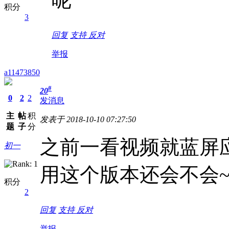
积分
3
回复
支持
反对
举报
a11473850
#
20
0
2
2
发消息
主
帖
积
发表于 2018-10-10 07:27:50
题
子
分
之前一看视频就蓝屏
初一
用这个版本还会不会
积分
2
回复
支持
反对
举报