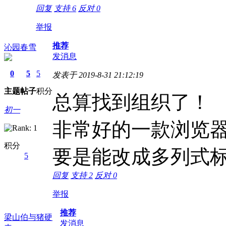
回复
支持
6
反对
0
举报
推荐
沁园春雪
发消息
0
5
5
发表于 2019-8-31 21:12:19
主题
帖子
积分
总算找到组织了！
初一
非常好的一款浏览
积分
要是能改成多列式
5
回复
支持
2
反对
0
举报
推荐
梁山伯与猪硬
发消息