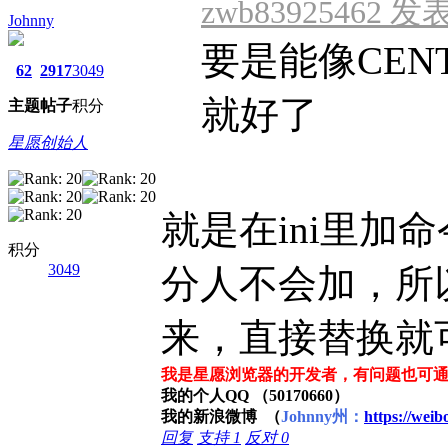
zwb83925462 发表于
Johnny
要是能像CEN
62
2917
3049
就好了
主题
帖子
积分
星愿创始人
就是在ini里加命令
积分
3049
分人不会加，所
来，直接替换就
我是星愿浏览器的开发者，有问题也可
我的个人QQ （50170660）
我的新浪微博 （
Johnny州：
https://wei
回复
支持
1
反对
0