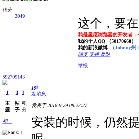
积分
3049
这个，要在
我是星愿浏览器的开发者，
我的个人QQ （50170660）
我的新浪微博 （
Johnny州
回复
支持
反对
举报
592709143
#
19
1
3
3
发消息
主
帖
积
发表于 2018-9-29 08:23:27
题
子
分
安装的时候，仍然提
初一
呢