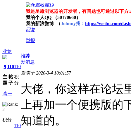
收藏
19
我是星愿浏览器的开发者，有问题也可通过以下方
我的个人QQ （50170660）
我的新浪微博 （
Johnny州：
https://weibo.com/dash
回复
举报
业龙
推荐
发消息
9
110
110
发表于 2020-3-4 10:01:57
主
帖
积
题
子
分
大佬，你这样在论坛
高一
上再加一个便携版的
知道的。
积分
110