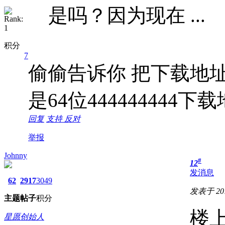
是吗？因为现在 ...
积分
7
偷偷告诉你 把下载地
是64位444444444
回复
支持
反对
举报
Johnny
#
12
发消息
62
2917
3049
发表于 2018
主题
帖子
积分
楼
星愿创始人