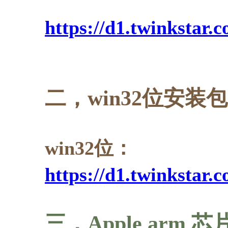
https://d1.twinkstar
二，win32位安装
win32位
：
https://d1.twinkstar.
三，Apple arm 芯